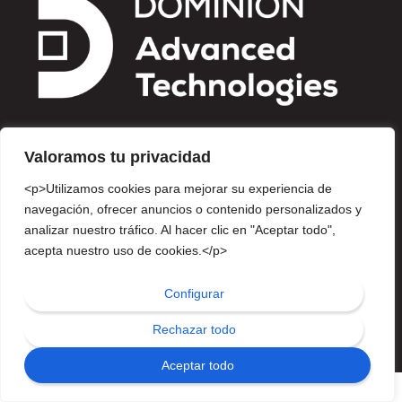
Valoramos tu privacidad
<p>Utilizamos cookies para mejorar su experiencia de
Av. Insurgentes Sur 810, Piso 10, Col. Del Valle Centro, Del.
navegación, ofrecer anuncios o contenido personalizados y
Benito Juárez, Ciudad de México. CP 03100
analizar nuestro tráfico. Al hacer clic en "Aceptar todo",
info-dominionat@dominion.mx
acepta nuestro uso de cookies.</p>
Tel. (55) 5340 1414
Configurar
© 2024 DOMINION Advanced Technologies |
AVISO DE
PRIVACIDAD
| TÉRMINOS Y CONDICIONES
Rechazar todo
Aceptar todo