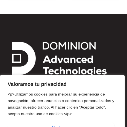
Valoramos tu privacidad
<p>Utilizamos cookies para mejorar su experiencia de
navegación, ofrecer anuncios o contenido personalizados y
analizar nuestro tráfico. Al hacer clic en "Aceptar todo",
Av. Insurgentes Sur 810, Piso 10, Col. Del Valle Centro, Del.
acepta nuestro uso de cookies.</p>
Benito Juárez, Ciudad de México. CP 03100
info-dominionat@dominion.mx