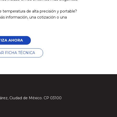
de temperatura de alta precisión y portable?
ás información, una cotización o una
IZA AHORA
R FICHA TÉCNICA
 Juárez, Ciudad de México. CP 03100