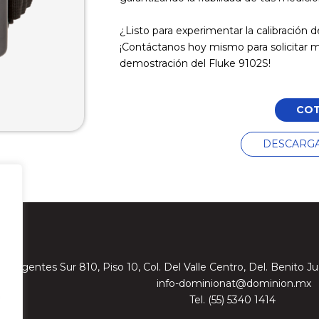
¿Listo para experimentar la calibración 
¡Contáctanos hoy mismo para solicitar m
demostración del Fluke 9102S!
COT
DESCARGA
Insurgentes Sur 810, Piso 10, Col. Del Valle Centro, Del. Benito
info-dominionat@dominion.mx
Tel. (55) 5340 1414