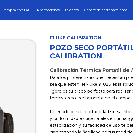
Compra con DAT
Promociones
Eventos
Centro de entrenamiento
FLUKE CALIBRATION
POZO SECO PORTÁTIL
CALIBRATION
Calibración Térmica Portátil de A
Para los profesionales que necesitan pre
sea que estén, el Fluke 9102S es la solu
ligero es tu aliado perfecto para realiz
termistores directamente en el campo.
Diseñado para la portabilidad sin sacrifi
y uniformidad excepcionales en un rango
estabilización y su facilidad de uso te 
garantizando la fiabilidad de tus medici