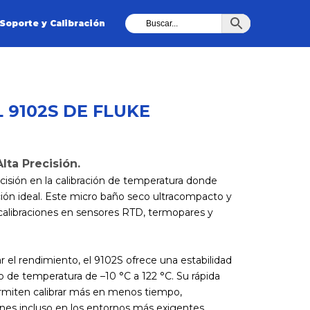
Soporte y Calibración
 9102S DE FLUKE
lta Precisión.
cisión en la calibración de temperatura donde
ción ideal. Este micro baño seco ultracompacto y
ar calibraciones en sensores RTD, termopares y
car el rendimiento, el 9102S ofrece una estabilidad
 de temperatura de –10 °C a 122 °C. Su rápida
permiten calibrar más en menos tiempo,
ones incluso en los entornos más exigentes.