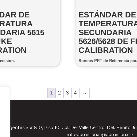
DAR DE
ESTÁNDAR DE
RATURA
TEMPERATUR
DARIA 5615
SECUNDARIA
UKE
5626/5628 DE 
RATION
CALIBRATION
ecisión.
Sondas PRT de Referencia para
1
2
3
4
→
Insurgentes Sur 810, Piso 10, Col. Del Valle Centro, Del. Benito
info-dominionat@dominion.mx