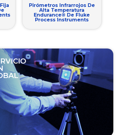
Fija
Pirómetros Infrarrojos De
De
Alta Temperatura
ents
Endurance® De Fluke
Process Instruments
RVICIO
N
OBAL