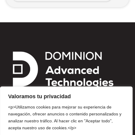
Valoramos tu privacidad
<p>Utilizamos cookies para mejorar su experiencia de
navegación, ofrecer anuncios o contenido personalizados y
analizar nuestro tráfico. Al hacer clic en "Aceptar todo",
Av. Insurgentes Sur 810, Piso 10, Col. Del Valle Centro, Del.
acepta nuestro uso de cookies.</p>
Benito Juárez, Ciudad de México. CP 03100